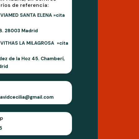
rios de referencia:
VIAMED SANTA ELENA »cita
 8. 28003 Madrid
 VITHAS LA MILAGROSA »cita
dez de la Hoz 45. Chamberí,
rid
davidcecilia@gmail.com
p
5