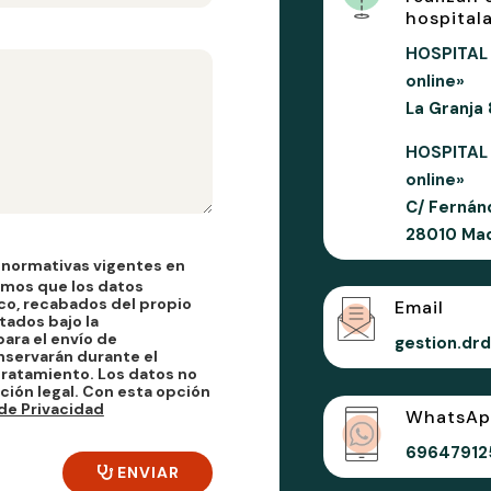
hospitala
HOSPITAL 
online»
La Granja
HOSPITAL
online»
C/ Fernán
28010 Mad
 normativas vigentes en
amos que los datos
co, recabados del propio
Email
tados bajo la
ara el envío de
gestion.dr
nservarán durante el
tratamiento. Los datos no
ción legal. Con esta opción
 de Privacidad
WhatsAp
69647912
ENVIAR