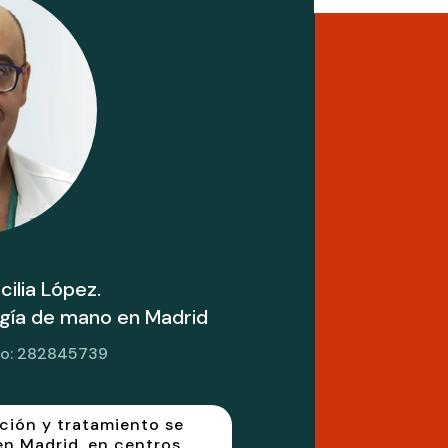
ilia López.
ugía de mano en Madrid
do: 282845739
ación y tratamiento se
en Madrid, en centros