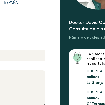
Doctor David Cec
Consulta de cir
Número de colegia
La valor
realizan 
hospitala
HOSPITAL 
online»
La Granja
HOSPITAL
online»
C/ Fernán