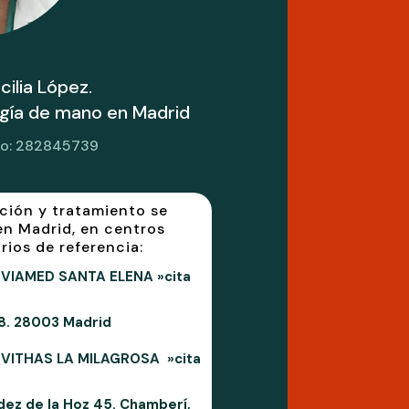
ilia López.
ugía de mano en Madrid
do: 282845739
ación y tratamiento se
en Madrid, en centros
rios de referencia:
VIAMED SANTA ELENA »cita
 8. 28003 Madrid
 VITHAS LA MILAGROSA »cita
dez de la Hoz 45. Chamberí,