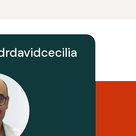
rdavidcecilia