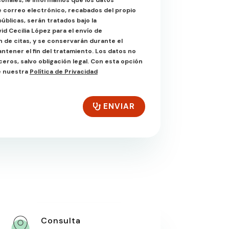
onales, le informamos que los datos
e correo electrónico, recabados del propio
úblicas, serán tratados bajo la
id Cecilia López para el envío de
 de citas, y se conservarán durante el
tener el fin del tratamiento. Los datos no
ros, salvo obligación legal. Con esta opción
e nuestra
Política de Privacidad
ENVIAR
Consulta