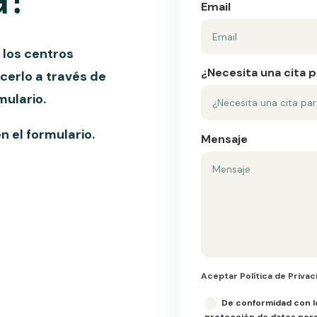
Email
los centros
¿Necesita una cita 
acerlo a través de
mulario.
n el formulario.
Mensaje
Aceptar Política de 
Aceptar Política de Privac
De conformidad con l