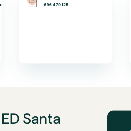
.com
696 479 125
MED Santa