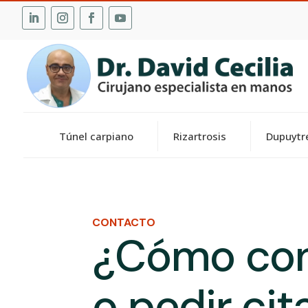
Túnel carpiano
Rizartrosis
Dupuytr
CONTACTO
¿Cómo con
o pedir cit