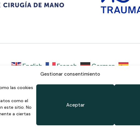
English
French
German
Spanish
Gestionar consentimiento
como las cookies
datos como el
Aceptar
 este sitio. No
mente a ciertas