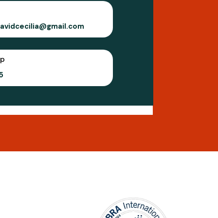
davidcecilia@gmail.com
p
5