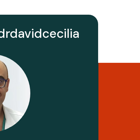
rdavidcecilia