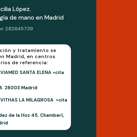
ilia López.
ugía de mano en Madrid
do: 282845739
ación y tratamiento se
en Madrid, en centros
rios de referencia:
VIAMED SANTA ELENA »cita
 8. 28003 Madrid
 VITHAS LA MILAGROSA »cita
dez de la Hoz 45. Chamberí,
rid