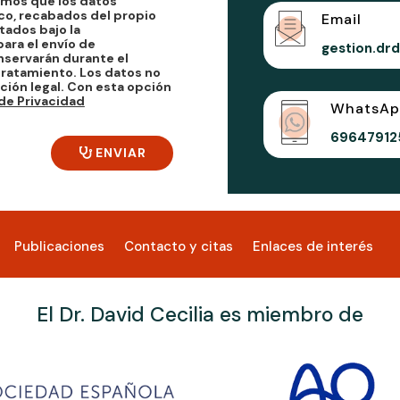
amos que los datos
co, recabados del propio
Email
tados bajo la
ara el envío de
gestion.dr
nservarán durante el
tratamiento. Los datos no
ción legal. Con esta opción
 de Privacidad
WhatsAp
69647912
ENVIAR
Publicaciones
Contacto y citas
Enlaces de interés
El Dr. David Cecilia es miembro de